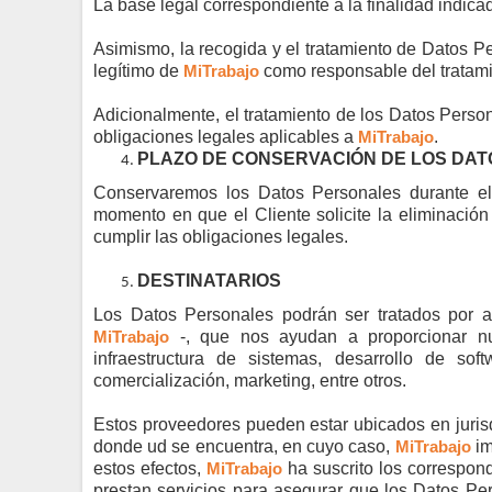
La base legal correspondiente a la finalidad indica
Asimismo, la recogida y el tratamiento de Datos Per
legítimo de
MiTrabajo
como responsable del tratami
Adicionalmente, el tratamiento de los Datos Person
obligaciones legales aplicables a
MiTrabajo
.
PLAZO DE CONSERVACIÓN DE LOS DAT
Conservaremos los Datos Personales durante e
momento en que el Cliente solicite la eliminació
cumplir las obligaciones legales.
DESTINATARIOS
Los Datos Personales podrán ser tratados por a
MiTrabajo
-, que nos ayudan a proporcionar nue
infraestructura de sistemas, desarrollo de soft
comercialización, marketing, entre otros.
Estos proveedores pueden estar ubicados en juris
donde
ud
se encuentra, en cuyo caso,
MiTrabajo
im
estos efectos,
MiTrabajo
ha suscrito los correspon
prestan servicios para asegurar que los Datos Per