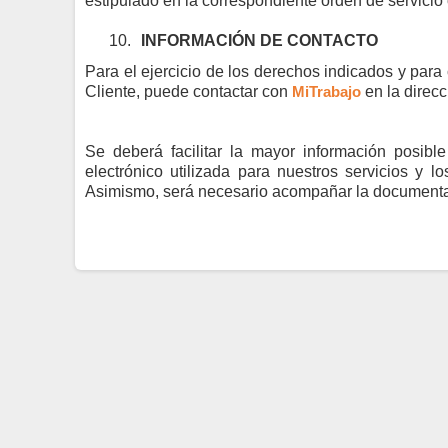
estipulado en la correspondiente orden de servicio 
10.
INFORMACIÓN DE CONTACTO
Para el ejercicio de los derechos indicados y para 
Cliente, puede contactar con
MiTrabajo
en la direcc
Se deberá facilitar la mayor información posibl
electrónico utilizada para nuestros servicios y l
Asimismo, será necesario acompañar la documentació